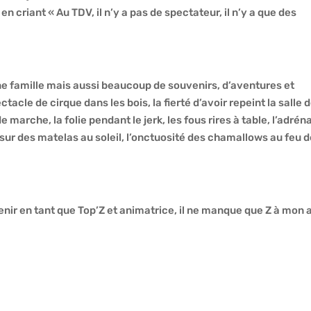
n criant « Au TDV, il n’y a pas de spectateur, il n’y a que des
ne famille mais aussi beaucoup de souvenirs, d’aventures et
acle de cirque dans les bois, la fierté d’avoir repeint la salle 
e marche, la folie pendant le jerk, les fous rires à table, l’adrén
sur des matelas au soleil, l’onctuosité des chamallows au feu 
evenir en tant que Top’Z et animatrice, il ne manque que Z à mon a