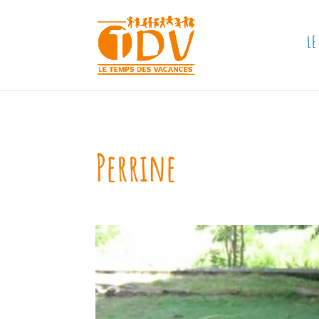
LE
Perrine