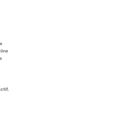
de
aline
de
ctif,