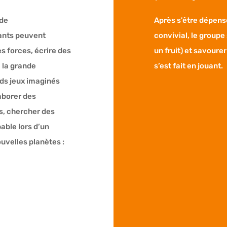
 de
Après s'être dépensé
fants peuvent
convivial, le groupe
s forces, écrire des
un fruit) et savoure
 la grande
s’est fait en jouant.
nds jeux imaginés
laborer des
is, chercher des
able lors d’un
uvelles planètes :