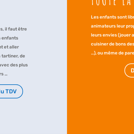
TOUTE LA
Les enfants sont lib
animateurs leur pro
 il faut être
leurs envies (jouer 
s enfants
cuisiner de bons des
t et aller
…), ou même de pare
 tartiner, de
avec des plus
D
rs …
du TDV