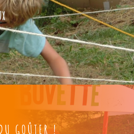
ux
DU GOÛTER !