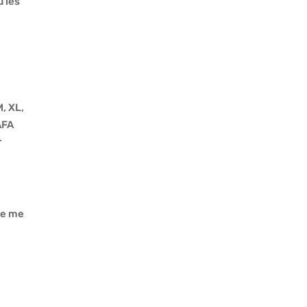
ù les
, XL,
AFA
r
 je me