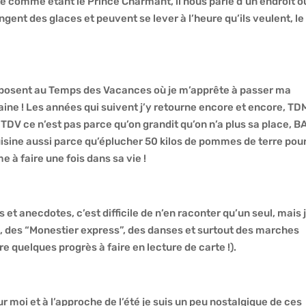
e comme étant le Prince Charmant, il nous parle d’un endroit o
gent des glaces et peuvent se lever à l’heure qu’ils veulent, le
posent au Temps des Vacances où je m’apprête à passer ma
ine ! Les années qui suivent j’y retourne encore et encore, TDM
TDV ce n’est pas parce qu’on grandit qu’on n’a plus sa place, B
cuisine aussi parce qu’éplucher 50 kilos de pommes de terre pou
e à faire une fois dans sa vie !
 et anecdotes, c’est difficile de n’en raconter qu’un seul, mais
s, des “Monestier express”, des danses et surtout des marches
e quelques progrès à faire en lecture de carte !).
r moi et à l’approche de l’été je suis un peu nostalgique de ces