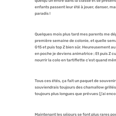
quelqu’un entre dans la classe et se présent
enfants passent leur été à jouer, danser, man
paradis !
Quelques mois plus tard mes parents me dé
première semaine de colonie, et quelle sema
G15 et puis top Z bien sûr. Heureusement au 
en poche je deviens animatrice ; Et puis Z 
nourrir la colo en tartiflette c’est quand mêm
Tous ces étés, ça fait un paquet de souvenirs
souviendrais toujours des chamallow grillé
toujours plus longues que prévues (j’ai encor
Maintenant les séjours se font plus rares pou