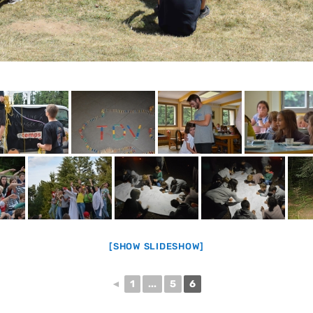
[SHOW SLIDESHOW]
◄
1
...
5
6