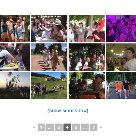
[SHOW SLIDESHOW]
◄
1
...
3
4
5
...
7
►