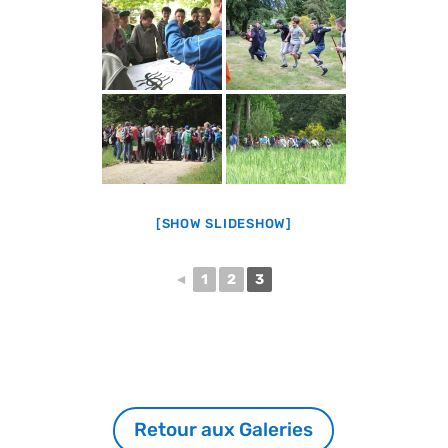
[SHOW SLIDESHOW]
◄
1
2
3
Retour aux Galeries